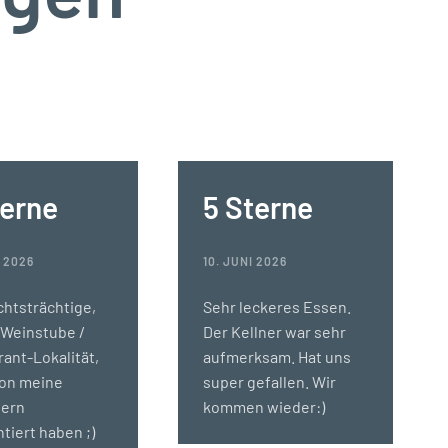
terne
5 Sterne
I 2026
10. JUNI 2026
chtsträchtige,
Sehr leckeres Essen.
 Weinstube /
Der Kellner war sehr
ant-Lokalität,
aufmerksam. Hat uns
hon meine
super gefallen. Wir
tern
kommen wieder:)
tiert haben ;)