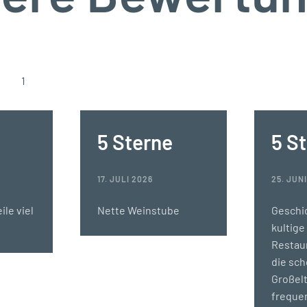
1
5 Sterne
5 S
17. JULI 2026
25. JUN
ile viel
Nette Weinstube
Geschi
kultige
Restaur
die sc
Großel
frequen