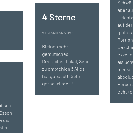
Schwäb
aber au
4 Sterne
Leichte
auf der
gibt es
21. JANUAR 2026
Portion
Kleines sehr
Geschm
gemütliches
exzelle
Deutsches Lokal. Sehr
als Sc
zu empfehlen!! Alles
meckern
hat gepasst!! Sehr
absolut
gerne wieder!!!
Persona
echt tol
absolut
 Essen
Preis
hier