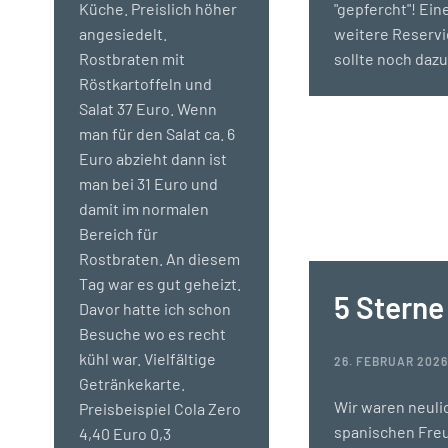
Küche. Preislich höher
"gepfercht"! Ein
angesiedelt.
weitere Reserv
Rostbraten mit
sollte noch daz
Röstkartoffeln und
Salat 37 Euro. Wenn
man für den Salat ca. 6
Euro abzieht dann ist
man bei 31 Euro und
damit im normalen
Bereich für
Rostbraten. An diesem
Tag war es gut geheizt.
5 Sterne
Davor hatte ich schon
Besuche wo es recht
kühl war. Vielfältige
26. FEBRUAR 202
Getränkekarte.
Wir waren neuli
Preisbeispiel Cola Zero
spanischen Fre
4,40 Euro 0,3