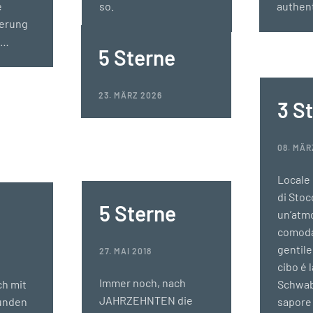
e
so.
authent
ierung
u…
5 Sterne
23. MÄRZ 2026
3 S
08. MÄR
Locale 
di Stoc
5 Sterne
un’atm
comoda
gentile 
27. MAI 2018
6
cibo é 
Immer noch, nach
ch mit
Schwab
JAHRZEHNTEN die
unden
sapore 