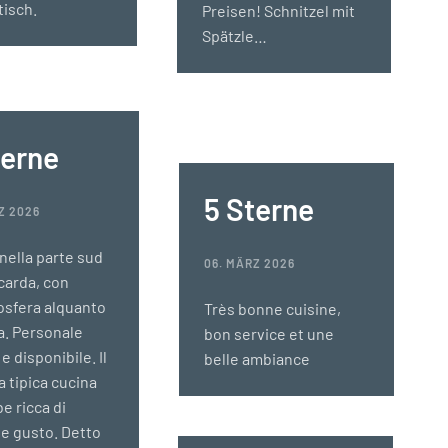
isch.
Preisen! Schnitzel mit
Spätzle…
terne
5 Sterne
Z 2026
nella parte sud
06. MÄRZ 2026
carda, con
osfera alquanto
Très bonne cuisine,
. Personale
bon service et une
e disponibile. Il
belle ambiance
la tipica cucina
e ricca di
e gusto. Detto