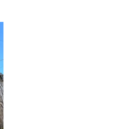
Leaflet
|
©
OpenStreetMap
+
−