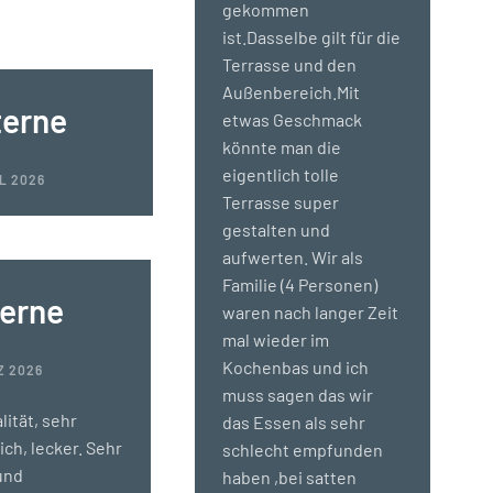
gekommen
ist.Dasselbe gilt für die
Terrasse und den
Außenbereich.Mit
terne
etwas Geschmack
könnte man die
eigentlich tolle
IL 2026
Terrasse super
gestalten und
aufwerten. Wir als
Familie (4 Personen)
terne
waren nach langer Zeit
mal wieder im
Kochenbas und ich
Z 2026
muss sagen das wir
lität, sehr
das Essen als sehr
ich, lecker. Sehr
schlecht empfunden
und
haben ,bei satten