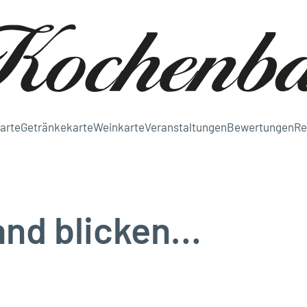
arte
Getränkekarte
Weinkarte
Veranstaltungen
Bewertungen
Re
and blicken…