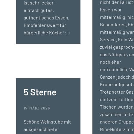
nicht der Fall ist
ist sehr lecker -
Essen war
einfach gutes,
mittelmäßig, ni
authentisches Essen.
Besonderes. E
Empfehlenswert für
mittelmäßig war
bürgerliche Küche! :-)
Service. Kein W
zuviel gesproch
das Nötigste, u
noch eher
unfreundlich. 
Ganzen jedoch d
Krone aufgesetz
5 Sterne
Trotz netter Ga
und zum Teil le
Tischen wurden
15. MÄRZ 2026
zusammen mit z
Schöne Weinstube mit
anderen Gruppe
ausgezeichneter
Mini-Hinterzim