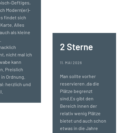
isch-Deftiges,
ch Modern(er)-
s findet sich
 Karte. Alles
 auch als kleine
.
2 Sterne
acklich
nt, nicht mal ich
hwabe kann
11. MAI 2026
. Preislich
Man sollte vorher
 in Ordnung.
reservieren ,da die
l: herzlich und
Plätze begrenzt
l.
sind.Es gibt den
Bereich innen der
relativ wenig Plätze
bietet und auch schon
etwas in die Jahre