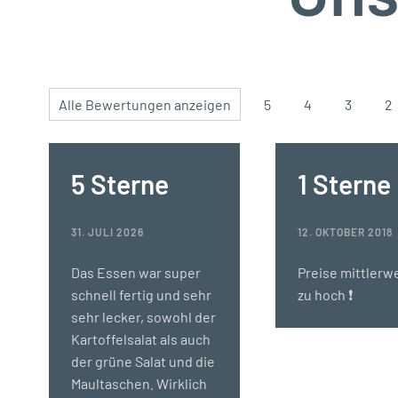
Alle Bewertungen anzeigen
5
4
3
2
5 Sterne
1 Sterne
31. JULI 2026
12. OKTOBER 2018
Das Essen war super
Preise mittlerwe
schnell fertig und sehr
zu hoch ❗️
sehr lecker, sowohl der
Kartoffelsalat als auch
der grüne Salat und die
Maultaschen. Wirklich