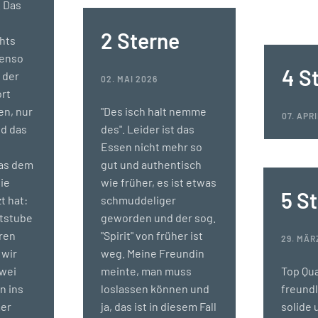
. Das
2 Sterne
chts
benso
4 S
 der
02. MAI 2026
ort
en, nur
"Des isch halt nemme
07. APR
nd das
des". Leider ist das
Essen nicht mehr so
Was dem
gut und authentisch
ie
wie früher, es ist etwas
5 S
t hat:
schmuddeliger
ststube
geworden und der sog.
eren
"Spirit" von früher ist
29. MÄR
 wir
weg. Meine Freundin
wei
meinte, man muss
Top Qua
n ins
loslassen können und
freundl
mer
ja, das ist in diesem Fall
solide 